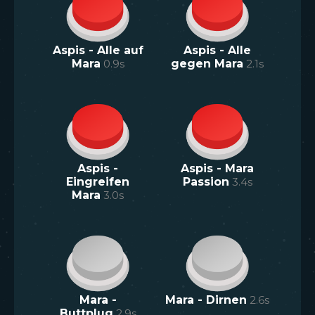
Aspis - Alle auf
Aspis - Alle
Mara
0.9
s
gegen Mara
2.1
s
Aspis -
Aspis - Mara
Eingreifen
Passion
3.4
s
Mara
3.0
s
Mara -
Mara - Dirnen
2.6
s
Buttplug
2.9
s