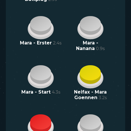
Mara - Erster
2.4
s
Mara -
Nanana
0.9
s
Mara - Start
4.3
s
Neifax - Mara
Goennen
3.2
s