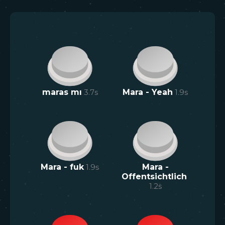
maras mı
3.7
s
Mara - Yeah
1.9
s
Mara - fuk
1.9
s
Mara -
Offentsichtlich
1.2
s