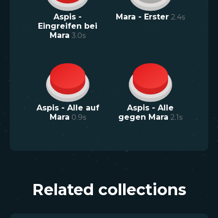
Aspis -
Mara - Erster
2.4
s
Eingreifen bei
Mara
3.0
s
Aspis - Alle auf
Aspis - Alle
Mara
0.9
s
gegen Mara
2.1
s
Related collections