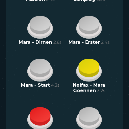
Mara - Dirnen
2.6
s
Mara - Erster
2.4
s
Mara - Start
4.3
s
Neifax - Mara
Goennen
3.2
s