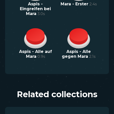
Aspis -
Mara - Erster
2.4
s
Eingreifen bei
Mara
3.0
s
Aspis - Alle auf
Aspis - Alle
Mara
0.9
s
gegen Mara
2.1
s
Related collections