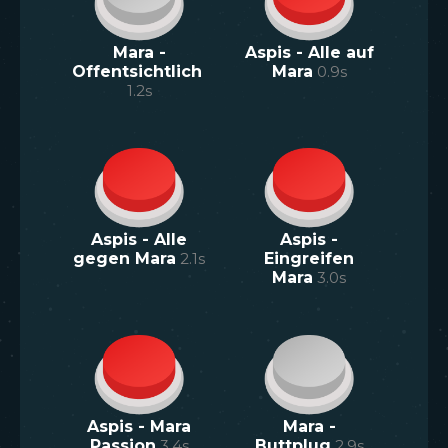
Mara -
Aspis - Alle auf
Offentsichtlich
Mara
0.9
s
1.2
s
Aspis - Alle
Aspis -
gegen Mara
2.1
s
Eingreifen
Mara
3.0
s
Aspis - Mara
Mara -
Passion
3.4
s
Buttplug
2.9
s