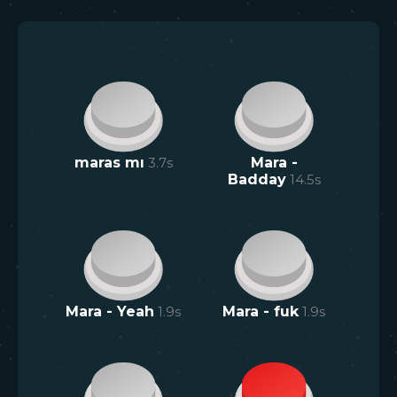
maras mı
3.7
s
Mara -
Badday
14.5
s
Mara - Yeah
1.9
s
Mara - fuk
1.9
s