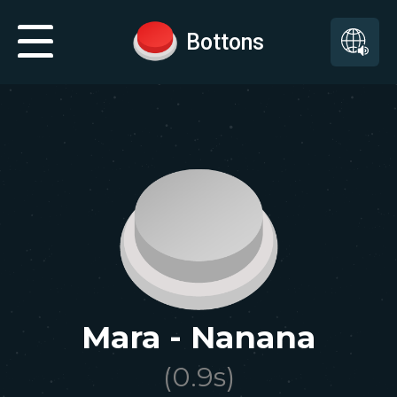
Bottons
Mara - Nanana
(
0.9
s)