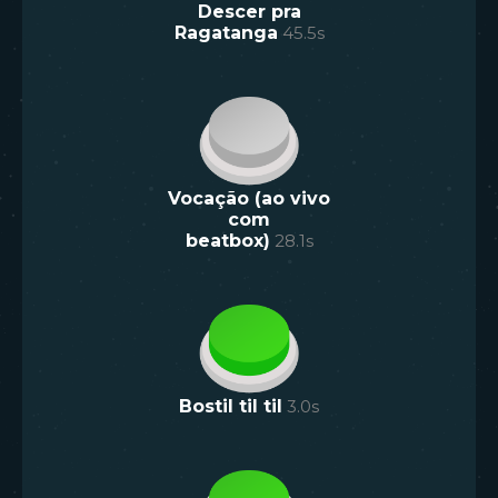
Descer pra
Ragatanga
45.5
s
Vocação (ao vivo
com
beatbox)
28.1
s
Bostil til til
3.0
s