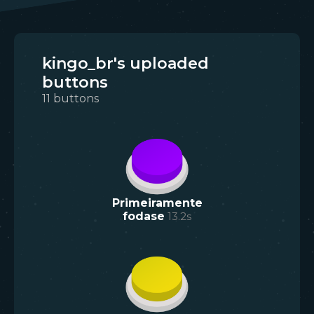
kingo_br's uploaded
buttons
11
buttons
Primeiramente
fodase
13.2
s