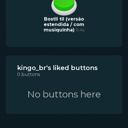
Bostil til (versão
estendida / com
musiquinha)
9.4
s
kingo_br's liked buttons
0
buttons
No buttons here