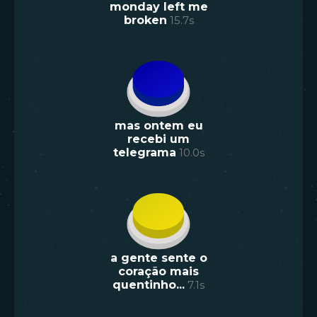
monday left me
broken
15.7
s
mas ontem eu
recebi um
telegrama
10.0
s
a gente sente o
coração mais
quentinho...
7.1
s