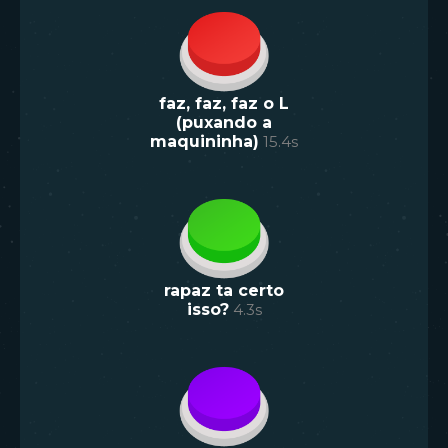
faz, faz, faz o L
(puxando a
maquininha)
15.4
s
rapaz ta certo
isso?
4.3
s