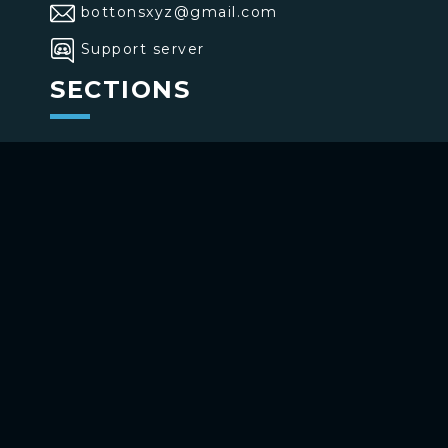
bottonsxyz@gmail.com
Support server
SECTIONS
>
Home
>
Buttons
>
Commands
USE BOTTONS
Add to your channel
Use on Telegram