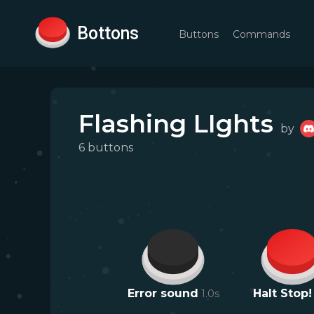
Bottons
Buttons
Commands
Flashing LIghts
by
6
button
s
Error sound
1.0
s
Halt Stop!