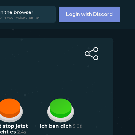
on the browser
Login with Discord
y in your voice channel
t stop jetzt
ich ban dich
5.0
s
icht es
2.4
s