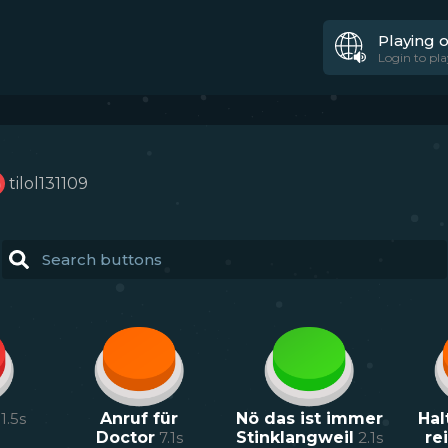
Playing 
Login to pla
tilol131109
1.5
s
Anruf für
Nö das ist immer
Hal
Doctor
7.1
s
Stinklangweil
2.1
s
re