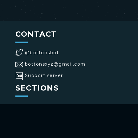
CONTACT
@bottonsbot
bottonsxyz@gmail.com
Support server
SECTIONS
>
Home
>
Buttons
>
Commands
USE BOTTONS