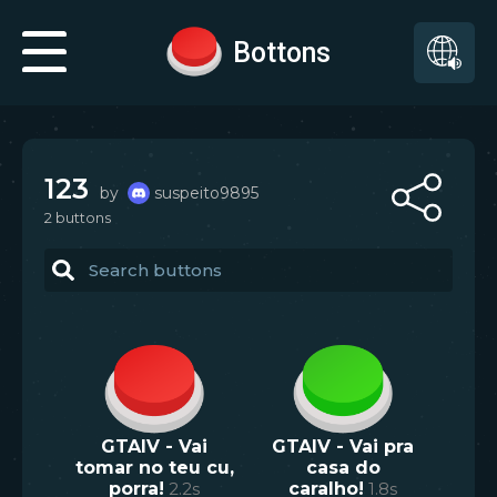
Bottons
123
by
suspeito9895
2
button
s
GTAIV - Vai
GTAIV - Vai pra
tomar no teu cu,
casa do
porra!
2.2
s
caralho!
1.8
s