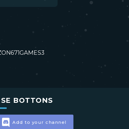
 - OZON671GAMES3
USE BOTTONS
Add to your channel