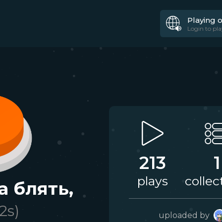
Playing 
Login to pla
213
1
plays
collec
а блять,
.2
s)
uploaded by