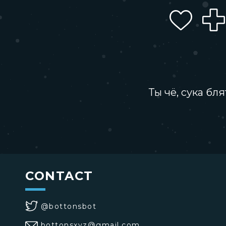
Ты чё, сука бля
CONTACT
@bottonsbot
bottonsxyz@gmail.com