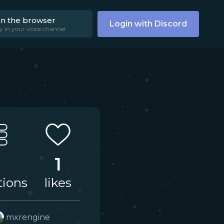
on the browser
Login with Discord
y in your voice channel
1
tions
likes
mxrengine