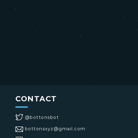
CONTACT
@bottonsbot
bottonsxyz@gmail.com