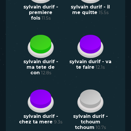
sylvain durif -
sylvain durif - il
premiere
me quitte
15.5
s
fois
11.5
s
sylvain durif -
sylvain durif - va
ma tete de
te faire
12.1
s
con
12.8
s
sylvain durif -
sylvain durif -
chez ta mere
9.3
s
tchoum
tchoum
10.7
s