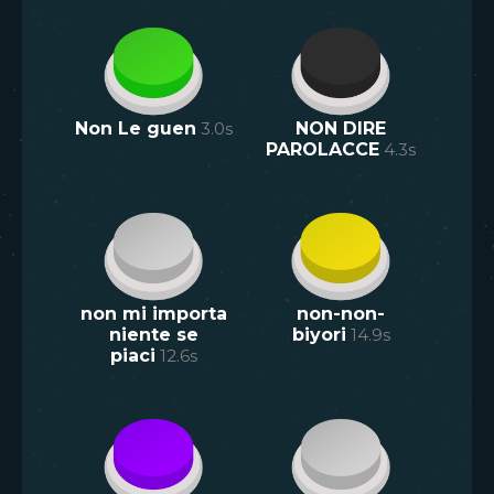
Non Le guen
3.0
s
NON DIRE
PAROLACCE
4.3
s
non mi importa
non-non-
niente se
biyori
14.9
s
piaci
12.6
s