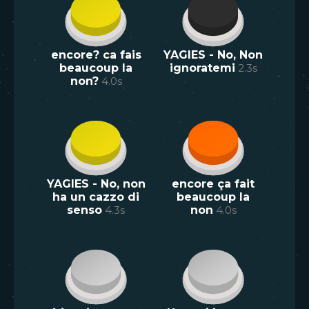
encore? ca fais
YAGIES - No, Non
beaucoup la
ignoratemi
2.3
s
non?
4.0
s
YAGIES - No, non
encore ça fait
ha un cazzo di
beaucoup la
senso
4.3
s
non
4.0
s