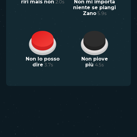
riri mais non
2.0
s
Non mi importa
niente se piangi
Zano
5.9
s
Non lo posso
Non piove
dire
3.7
s
più
4.5
s