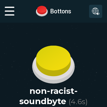
Bottons
non-racist-
soundbyte
(
4.6
s)