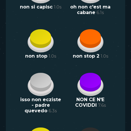
non si capisc
1.0
s
oh non c'est ma
cabane
6.1
s
non stop
1.0
s
non stop 2
1.0
s
isso non ecziste
NON CE N'E
- padre
COVIDDI
7.6
s
quevedo
6.3
s