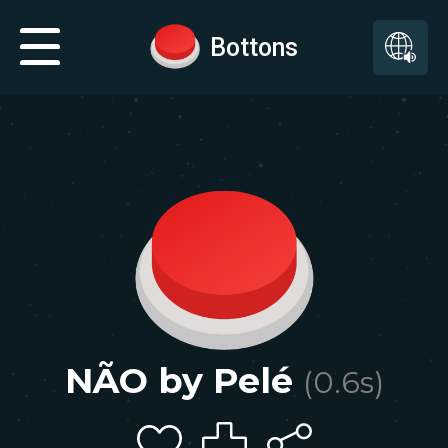
Bottons
NÃO by Pelé
(
0.6
s)