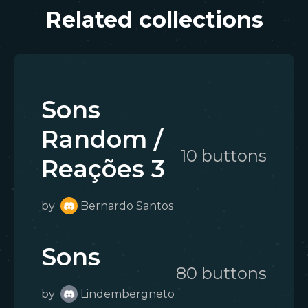
Related collections
Sons
Random /
10
button
s
Reações 3
by
Bernardo Santos
Sons
80
button
s
by
Lindembergneto