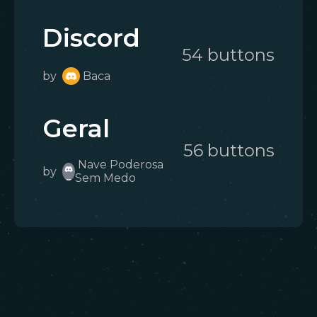
Discord
54
button
s
by
Baca
Geral
56
button
s
Nave Poderosa
by
Sem Medo