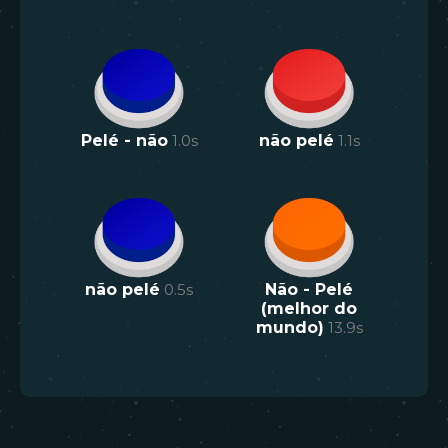
Pelé - não
1.0
s
não pelé
1.1
s
não pelé
0.5
s
Não - Pelé
(melhor do
mundo)
13.9
s