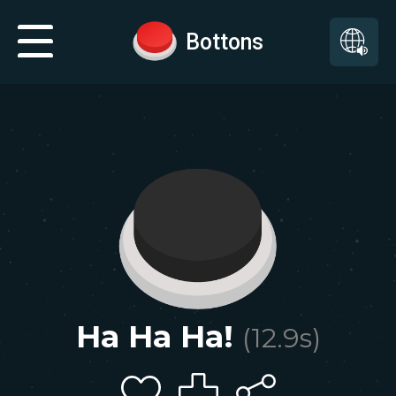
Bottons
Ha Ha Ha!
(
12.9
s)