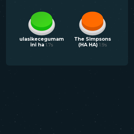
ulasikecegumam
The Simpsons
ini ha
1.7
s
(HA HA)
1.9
s