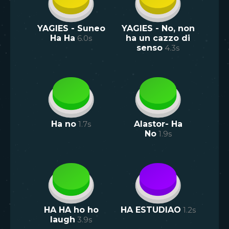
YAGIES - Suneo
YAGIES - No, non
Ha Ha
6.0
s
ha un cazzo di
senso
4.3
s
Ha no
1.7
s
Alastor- Ha
No
1.9
s
HA HA ho ho
HA ESTUDIAO
1.2
s
laugh
3.9
s