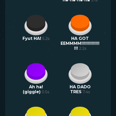
Fyut HA!
5.2
s
HA GOT
EEMMMM!!!!!!!!!!!!!!
!!!
2.2
s
Ah ha!
HA DADO
(giggle)
0.5
s
TRES
7.4
s