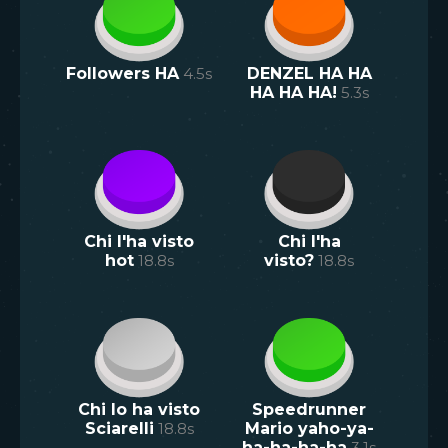
Followers HA
4.5
s
DENZEL HA HA
HA HA HA!
5.3
s
Chi l'ha visto
Chi l'ha
hot
18.8
s
visto?
18.8
s
Chi lo ha visto
Speedrunner
Sciarelli
18.8
s
Mario yaho-ya-
ha-ha-ha-ha
3.1
s