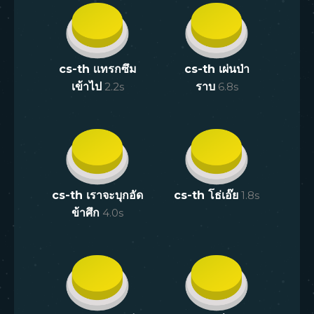
cs-th เเทรกซึม
cs-th เผ่นป่า
เข้าไป
2.2
s
ราบ
6.8
s
cs-th เราจะบุกอัด
cs-th โธ่เอ๊ย
1.8
s
ข้าศึก
4.0
s