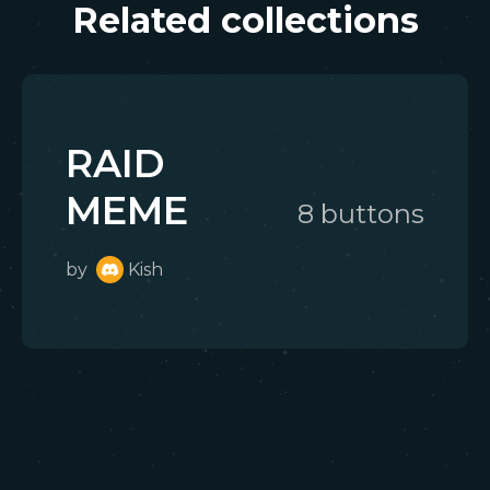
Related collections
RAID
MEME
8
button
s
by
Kish