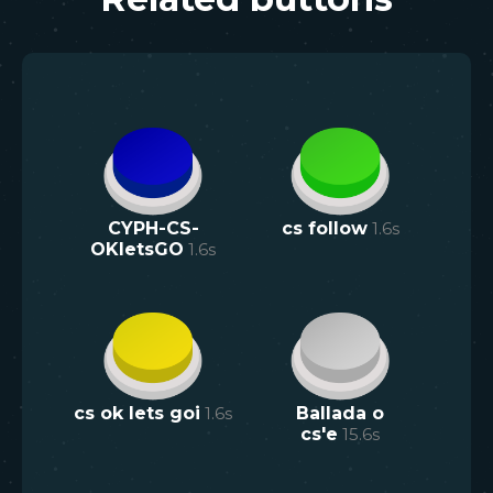
CYPH-CS-
cs follow
1.6
s
OKletsGO
1.6
s
cs ok lets goi
1.6
s
Ballada o
cs'e
15.6
s