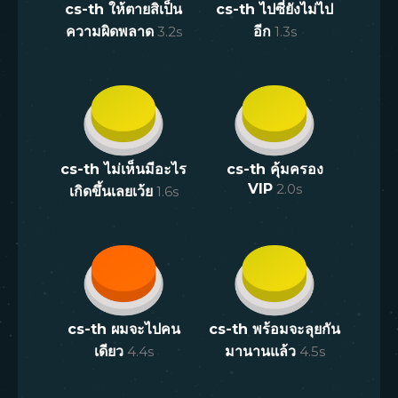
cs-th ให้ตายสิเป็น
cs-th ไปซี่ยังไม่ไป
ความผิดพลาด
3.2
s
อีก
1.3
s
cs-th ไม่เห็นมีอะไร
cs-th คุ้มครอง
VIP
2.0
s
เกิดขึ้นเลยเว้ย
1.6
s
cs-th ผมจะไปคน
cs-th พร้อมจะลุยกัน
เดียว
4.4
s
มานานแล้ว
4.5
s