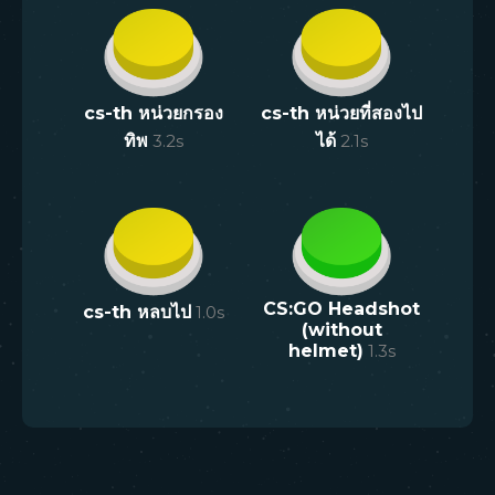
cs-th หน่วยกรอง
cs-th หน่วยที่สองไป
ทิพ
3.2
s
ได้
2.1
s
CS:GO Headshot
cs-th หลบไป
1.0
s
(without
helmet)
1.3
s