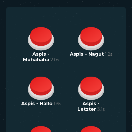
Aspis -
Aspis - Nagut
1.2
s
Muhahaha
2.0
s
Aspis - Hallo
1.6
s
Aspis -
Letzter
3.1
s