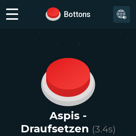
Bottons
Aspis -
Draufsetzen
(
3.4
s)