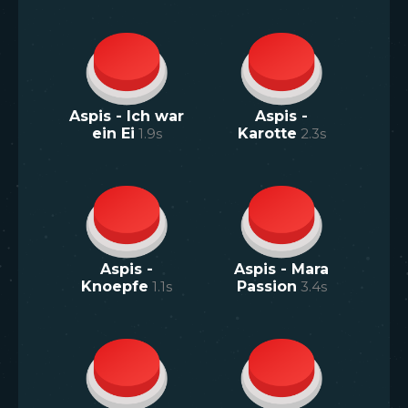
Aspis - Ich war
Aspis -
ein Ei
1.9
s
Karotte
2.3
s
Aspis -
Aspis - Mara
Knoepfe
1.1
s
Passion
3.4
s