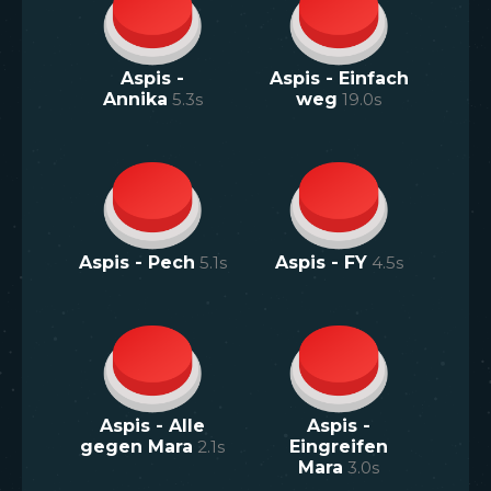
Aspis -
Aspis - Einfach
Annika
5.3
s
weg
19.0
s
Aspis - Pech
5.1
s
Aspis - FY
4.5
s
Aspis - Alle
Aspis -
gegen Mara
2.1
s
Eingreifen
Mara
3.0
s