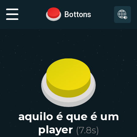
Bottons
aquilo é que é um
player
(
7.8
s)