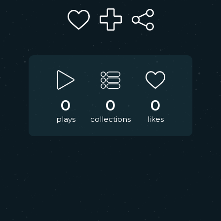
0
0
0
plays
collections
likes